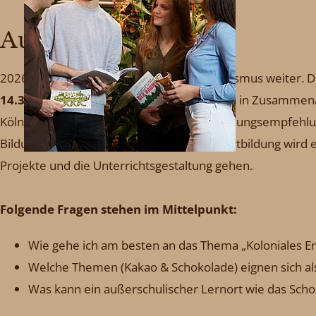
Ausblick für 2026
2026 geht es mit dem Thema Postkolonialismus weiter. Di
14.30 Uhr
stattfinden. Die Fortbildung wird in Zusammen
Köln entwickelt. Sie wird sich mit den Handlungsempfeh
Bildungsbereich beschäftigen. In dieser Fortbildung wird
Projekte und die Unterrichtsgestaltung gehen.
Folgende Fragen stehen im Mittelpunkt:
Wie gehe ich am besten an das Thema „Koloniales Er
Welche Themen (Kakao & Schokolade) eignen sich als
Was kann ein außerschulischer Lernort wie das Sch