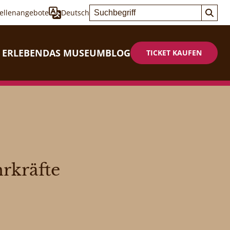
tellenangebote
Deutsch
 ERLEBEN
DAS MUSEUM
BLOG
TICKET KAUFEN
rkräfte