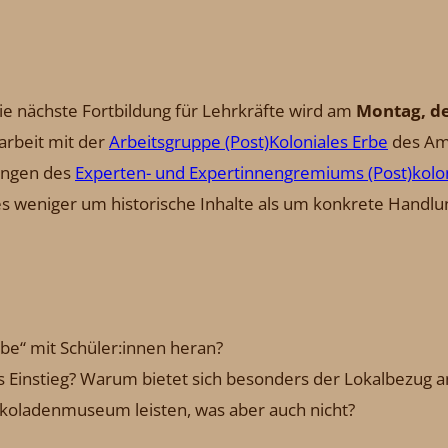
e nächste Fortbildung für Lehrkräfte wird am
Montag, de
arbeit mit der
Arbeitsgruppe (Post)Koloniales Erbe
des Amt
lungen des
Experten- und Expertinnengremiums (Post)kolon
 es weniger um historische Inhalte als um konkrete Handlu
be“ mit Schüler:innen heran?
 Einstieg? Warum bietet sich besonders der Lokalbezug a
okoladenmuseum leisten, was aber auch nicht?