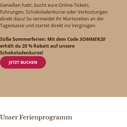
Genießen habt, bucht eure Online-Tickets,
Führungen, Schokoladenkurse oder Verkostungen
direkt dazu! So vermeidet ihr Wartezeiten an der
Tageskasse und startet direkt ins Vergnügen.
Süße Sommerferien: Mit dem Code
SOMMER20
erhält du 20 % Rabatt auf unsere
Schokoladenkurse!
JETZT BUCHEN
Unser Ferienprogramm