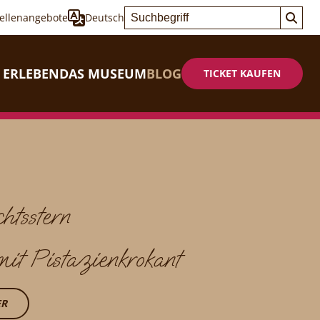
tellenangebote
Deutsch
 ERLEBEN
DAS MUSEUM
BLOG
TICKET KAUFEN
htsstern
mit Pistazienkrokant
ER