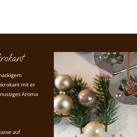
rokant
knackigem
enkrokant mit er
n nussiges Aroma
r
Masse auf