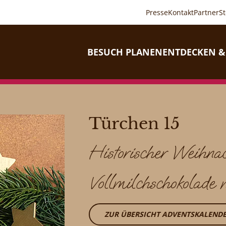
Presse
Kontakt
Partner
S
BESUCH PLANEN
ENTDECKEN &
Türchen 15
Historischer Weihnac
Vollmilchschokolade 
ZUR ÜBERSICHT ADVENTSKALEND